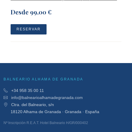
Desde
99,00 €
RESERVAR
BALNEARIO ALHAMA DE GRANADA
+34 958 35 00 11
info@balnearioalhamadegranada.com
Ctra. del Balneario, s/n
18120 Alhama de Granada · Granada · España
Nº Inscripción R.E.A.T. Hotel Balneario H/GR/000402