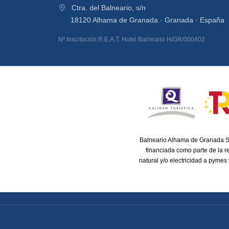
Ctra. del Balneario, s/n
18120 Alhama de Granada · Granada · España
Nº Inscripción R.E.A.T. Hotel Balneario H/GR/000402
Balneario Alhama de Granada S
financiada como parte de la 
natural y/o electricidad a pymes