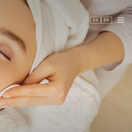
ES
EN