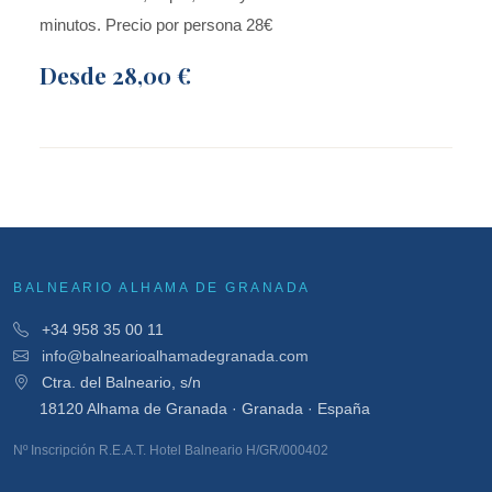
minutos. Precio por persona 28€
Desde
28,00 €
BALNEARIO ALHAMA DE GRANADA
+34 958 35 00 11
info@balnearioalhamadegranada.com
Ctra. del Balneario, s/n
18120 Alhama de Granada · Granada · España
Nº Inscripción R.E.A.T. Hotel Balneario H/GR/000402