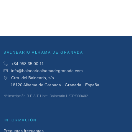
BALNEARIO ALHAMA DE GRANADA
+34 958 35 00 11
info@balnearioalhamadegranada.com
Ctra. del Balneario, s/n
18120 Alhama de Granada · Granada · España
Nº Inscripción R.E.A.T. Hotel Balneario H/GR/000402
INFORMACIÓN
Preguntas frecuentes